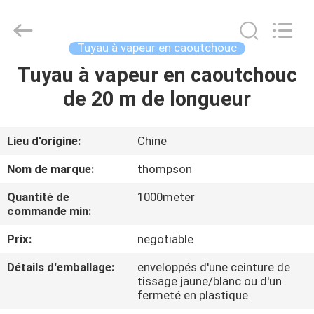
en
caoutchouc
de
150
psi
Tuyau à vapeur en caoutchouc
Supplier.
Copyright
©
Tuyau à vapeur en caoutchouc
MAISON
2021
-
de 20 m de longueur
2025
Chenbo
Rubber
PRODUITS
and
Plastic
Technology
Lieu d'origine:
Chine
(Hebei)
Co.,
AU
Ltd.
Nom de marque:
thompson
All
SUJET
Rights
Reserved.
Quantité de
1000meter
Developed
DE
commande min:
by
ECER
NOUS
Prix:
negotiable
Détails d'emballage:
enveloppés d'une ceinture de
VISITE
tissage jaune/blanc ou d'un
fermeté en plastique
D'USINE