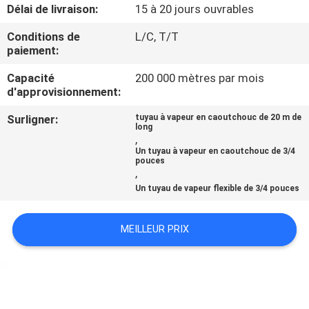
Délai de livraison:
15 à 20 jours ouvrables
CONTRÔLE
Conditions de
L/C, T/T
paiement:
DE
QUALITÉ
Capacité
200 000 mètres par mois
d'approvisionnement:
Surligner:
tuyau à vapeur en caoutchouc de 20 m de
CONTACTEZ-
long
,
NOUS
Un tuyau à vapeur en caoutchouc de 3/4
pouces
,
NOUVELLES
Un tuyau de vapeur flexible de 3/4 pouces
MEILLEUR PRIX
DEMANDEZ
UNE
CITATION