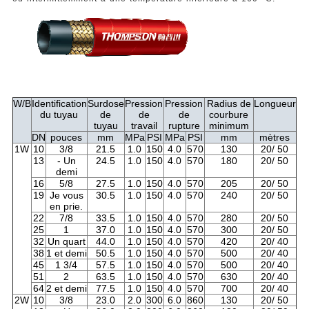
W/B
Identification
Surdose
Pression
Pression
Radius de
Longueur
du tuyau
de
de
de
courbure
tuyau
travail
rupture
minimum
DN
pouces
mm
MPa
PSI
MPa
PSI
mm
mètres
1W
10
3/8
21.5
1.0
150
4.0
570
130
20/ 50
13
- Un
24.5
1.0
150
4.0
570
180
20/ 50
demi
16
5/8
27.5
1.0
150
4.0
570
205
20/ 50
19
Je vous
30.5
1.0
150
4.0
570
240
20/ 50
en prie.
22
7/8
33.5
1.0
150
4.0
570
280
20/ 50
25
1
37.0
1.0
150
4.0
570
300
20/ 50
32
Un quart
44.0
1.0
150
4.0
570
420
20/ 40
38
1 et demi
50.5
1.0
150
4.0
570
500
20/ 40
45
1 3/4
57.5
1.0
150
4.0
570
500
20/ 40
51
2
63.5
1.0
150
4.0
570
630
20/ 40
64
2 et demi
77.5
1.0
150
4.0
570
700
20/ 40
2W
10
3/8
23.0
2.0
300
6.0
860
130
20/ 50