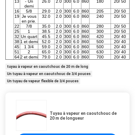
13
- Un
26.0
2.0
300
6.0
860
180
20/ 50
demi
16
5/8
29.0
2.0
300
6.0
860
205
20/ 50
19
Je vous
32.0
2.0
300
6.0
860
240
20/ 50
en prie.
22
7/8
35.0
2.0
300
6.0
860
280
20/ 50
25
1
38.5
2.0
300
6.0
860
300
20/ 50
32
Un quart
45.5
2.0
300
6.0
860
420
20/ 40
38
1 et demi
52.0
2.0
300
6.0
860
500
20/ 40
45
1 3/4
59.0
2.0
300
6.0
860
500
20/ 40
51
2
65.0
2.0
300
6.0
860
630
20/ 40
64
2 et demi
79.0
2.0
300
6.0
860
700
20/ 40
tuyau à vapeur en caoutchouc de 20 m de long
Un tuyau à vapeur en caoutchouc de 3/4 pouces
Un tuyau de vapeur flexible de 3/4 pouces
Tuyau à vapeur en caoutchouc de
20 m de longueur