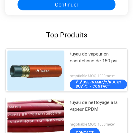
Continuer
Top Produits
tuyau de vapeur en
caoutchouc de 150 psi
negotiable MOQ:1000meter
\",\"USERNAME\":\"ROCKY
DU\"}");'> CONTACT
tuyau de nettoyage à la
vapeur EPDM
negotiable MOQ:1000meter
CONTACT