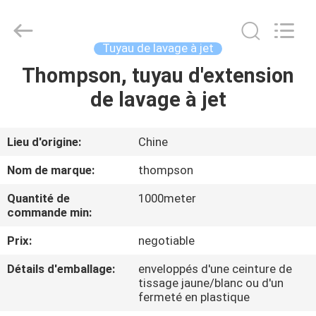
tuyau
de
tuyauterie
pour
le
Tuyau de lavage à jet
lavage
à
jet
Thompson, tuyau d'extension
MAISON
Fournisseur.
Copyright
de lavage à jet
©
2021
-
PRODUITS
2025
wirehydraulichose.com.
All
Lieu d'origine:
Chine
Rights
Reserved.
AU
Developed
Nom de marque:
thompson
by
SUJET
ECER
Quantité de
1000meter
DE
commande min:
NOUS
Prix:
negotiable
Détails d'emballage:
enveloppés d'une ceinture de
VISITE
tissage jaune/blanc ou d'un
fermeté en plastique
D'USINE