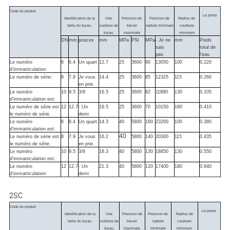
Code du produit
Le poids
Identification de la
Une
Pression de
Pression de
Radius de
taille du tuyau.
surdose de
travail
rupture minimale
courbure
tuyau.
maximale
minimum
DN
mm
pouces
mm
MPa
PSI
MPa
- Je ne
mm
Poids
sais
total de
pas.
l'eau
Le numéro
6
6.4
Un quart
12.7
25
3600
90
13050
100
0.220
d'immatriculation:
Le numéro de série:
8
7.9
Je vous
14.4
25
3600
85
12325
115
0.260
en prie.
Le numéro
10
9.5
3/8
16.5
25
3600
82
11890
130
0.335
d'immatriculation est:
Le numéro de série est
12
12.7
- Un
19.5
25
3600
70
10150
180
0.410
le numéro de série.
demi
Le numéro
6
6.4
Un quart
14.3
40
5800
160
23200
100
0.380
d'immatriculation est:
40
Le numéro de série est
8
7.9
Je vous
16.2
5800
140
20300
115
0.435
le numéro de série.
en prie.
Le numéro
10
9.5
3/8
18.3
40
5800
130
18850
130
0.550
d'immatriculation est:
Le numéro
12
12.7
- Un
21.3
40
5800
120
17400
180
0.640
d'immatriculation:
demi
2SC
Code du produit
Le poids
Identification de la
Une
Pression de
Pression de
Radius de
taille du tuyau.
surdose de
travail
rupture
courbure
tuyau.
maximale
minimale
minimum