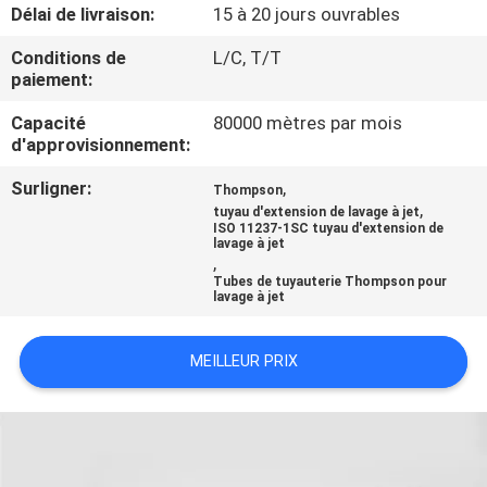
Délai de livraison:
15 à 20 jours ouvrables
CONTRÔLE
Conditions de
L/C, T/T
paiement:
DE
QUALITÉ
Capacité
80000 mètres par mois
d'approvisionnement:
Surligner:
,
CONTACTEZ-
Thompson
,
tuyau d'extension de lavage à jet
NOUS
ISO 11237-1SC tuyau d'extension de
lavage à jet
,
Tubes de tuyauterie Thompson pour
DEMANDEZ
lavage à jet
UNE
MEILLEUR PRIX
CITATION
NOUVELLES