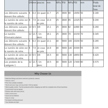
DN
mm
pouces
mm
MPa
PSI
MPa
PSI
mm
Poids
total de
l'eau
Les éléments suivants
6
6.4
Un quart
11.7
25
3600
90
13050
50
0.180
doivent être utilisés:
Le numéro de série est
8
7.9
Je vous
13.4
25
3600
85
12325
55
0.200
le numéro de série.
en prie.
Les éléments suivants
10
9.5
3/8
15.1
25
3600
82
11890
60
0.260
doivent être utilisés:
Le numéro
12
12.7
- Un
18.1
25
3600
70
10150
70
0.345
d'immatriculation:
demi
Les éléments suivants
6
6.4
Un quart
13.1
40
5800
160
23200
50
0.285
doivent être utilisés:
Le numéro de série est
8
7.9
Je vous
14.8
40
5800
140
20300
55
0.335
le numéro de série.
en prie.
Le numéro de série est
10
9.5
3/8
16.5
40
5800
130
18850
65
0.420
le numéro de série.
Les produits de la
12
12.7
- Un
19.5
40
5800
120
17400
80
0.575
catégorie 1
demi